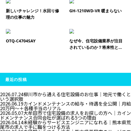
新しいチャレンジ！水回り修
GH-1210WD-VR 暖まらない
理の仕事の魅力
OTQ-C4704SAY
なぜ今、住宅設備業界が注目
されているのか？将来性と...
最近の投稿
2026.07.24
柳川市から通える住宅設備のお仕事｜地元で働くと
いう選択肢
2026.06.19
カインドメンテナンスの給与・待遇を全公開｜月給
20万円〜＋各種手当のリアル
2026.05.07
大牟田市で住宅設備の求人をお探しの方へ｜カイン
ドメンテナンス合同会社が選ばれる5つの理由
2026.04.14
未経験からサービスエンジニアになれる｜熊本県荒
尾市の求人で手に職をつける方法